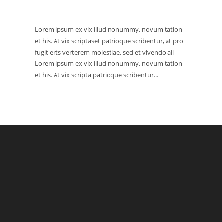
Lorem ipsum ex vix illud nonummy, novum tation
et his. At vix scriptaset patrioque scribentur, at pro
fugit erts verterem molestiae, sed et vivendo ali
Lorem ipsum ex vix illud nonummy, novum tation
et his. At vix scripta patrioque scribentur...