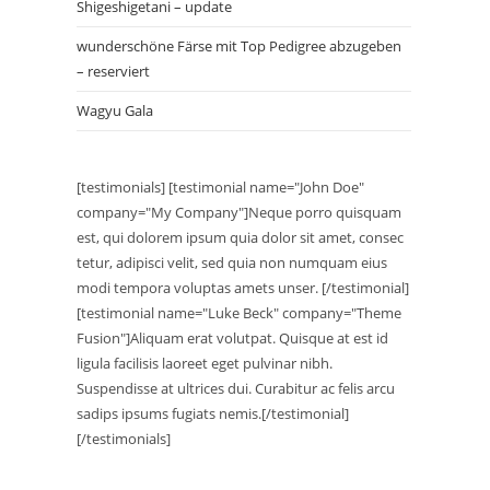
Shigeshigetani – update
wunderschöne Färse mit Top Pedigree abzugeben
– reserviert
Wagyu Gala
[testimonials] [testimonial name="John Doe"
company="My Company"]Neque porro quisquam
est, qui dolorem ipsum quia dolor sit amet, consec
tetur, adipisci velit, sed quia non numquam eius
modi tempora voluptas amets unser. [/testimonial]
[testimonial name="Luke Beck" company="Theme
Fusion"]Aliquam erat volutpat. Quisque at est id
ligula facilisis laoreet eget pulvinar nibh.
Suspendisse at ultrices dui. Curabitur ac felis arcu
sadips ipsums fugiats nemis.[/testimonial]
[/testimonials]