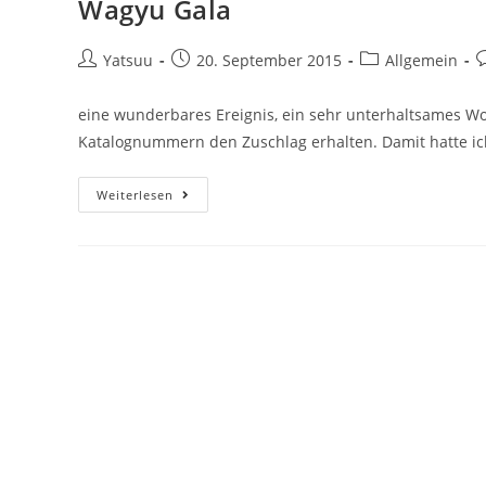
Wagyu Gala
Beitrags-
Beitrag
Beitrags-
B
Yatsuu
20. September 2015
Allgemein
Autor:
veröffentlicht:
Kategorie:
K
eine wunderbares Ereignis, ein sehr unterhaltsames Wo
Katalognummern den Zuschlag erhalten. Damit hatte ic
Wagyu
Weiterlesen
Gala