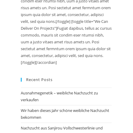
condim eser ntumsi nibh, uum a justo vitaes amet
risus amets un. Posi sectetut amet fermntum orem
ipsum quia dolor sit amet, consectetur, adipisci
velit, sed quia nons.[/toggle] [toggle title="We Can
Deliver On Projects"]Fugiat dapibus, tellus ac cursus
commodo, mauris sit condim eser ntumsi nibh,
uum a justo vitaes amet risus amets un. Posi
sectetut amet fermntum orem ipsum quia dolor sit
amet, consectetur, adipisci velit, sed quia nons.
[/toggle][/accordian]
Recent Posts
Ausnahmegenetik – weibliche Nachzucht zu
verkaufen
Wir haben dieses Jahr schöne weibliche Nachzucht
bekommen
Nachzucht aus Sanjirou Vollschwesterlinie und